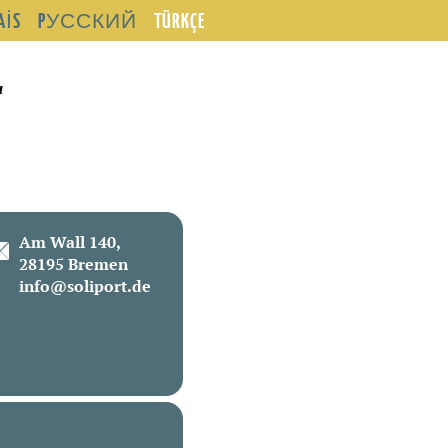
AIS
PУССКИЙ
TÜRKÇE
a
Am Wall 140,
28195 Bremen
info@soliport.de