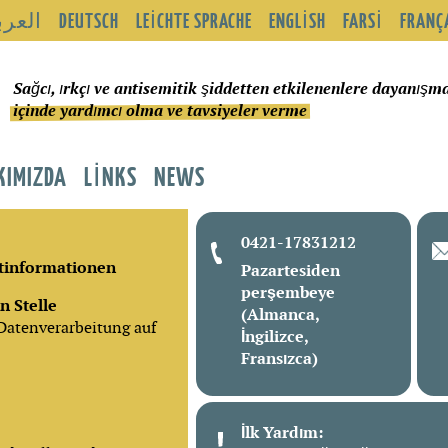
العرب
DEUTSCH
LEICHTE SPRACHE
ENGLISH
FARSI
FRANÇ
Sağcı, ırkçı ve antisemitik şiddetten etkilenenlere dayanışm
içinde yardımcı olma ve tavsiyeler verme
KIMIZDA
LINKS
NEWS
0421-17831212
htinformationen
Pazartesiden
perşembeye
n Stelle
(Almanca,
 Datenverarbeitung auf
İngilizce,
Fransızca)
İlk Yardım: