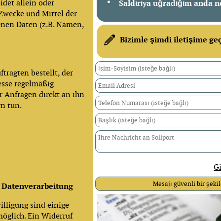
idet allein oder
Saldırıya uğradığım anda n
Zwecke und Mittel der
nen Daten (z.B. Namen,
Bizimle şimdi iletişime ge
tragten bestellt, der
esse regelmäßig
r Anfragen direkt an ihn
rn tun.
Gi
r Datenverarbeitung
illigung sind einige
öglich. Ein Widerruf