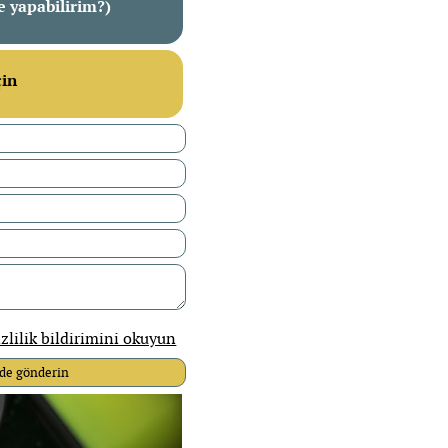
e yapabilirim?)
çin
zlilik bildirimini okuyun