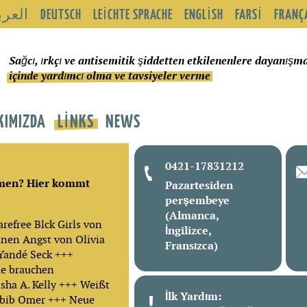
العرب
DEUTSCH
LEICHTE SPRACHE
ENGLISH
FARSI
FRANÇ
Sağcı, ırkçı ve antisemitik şiddetten etkilenenlere dayanışm
içinde yardımcı olma ve tavsiyeler verme
KIMIZDA
LINKS
NEWS
0421-17831212
mmen? Hier kommt
Pazartesiden
perşembeye
(Almanca,
refree Blck Girls von
İngilizce,
inen Angst von Olivia
Fransızca)
Yandé Seck +++
me brauchen
sha A. Kelly +++ Weißt
İlk Yardım:
abib Omer +++ Neue