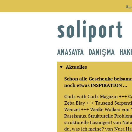
ية
soliport
ANASAYFA
DANIŞMA
HAK
Aktuelles
Schon alle Geschenke beisa
noch etwas INSPIRATION ...
Gurlz with Curlz Magazin +++ Ca
Zeba Blay +++ Tausend Serpent
Wenzel +++ Weiße Wolken von 
Rassismus. Strukturelle Proble
strukturelle Lösungen! von Nata
du, was ich meine? von Nura H