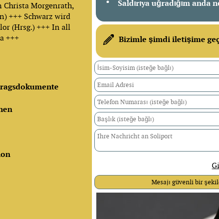
Saldırıya uğradığım anda n
n Christa Morgenrath,
n) +++ Schwarz wird
or (Hrsg.) +++ In all
la +++
Bizimle şimdi iletişime ge
ntragsdokumente
enen
ion
Gi