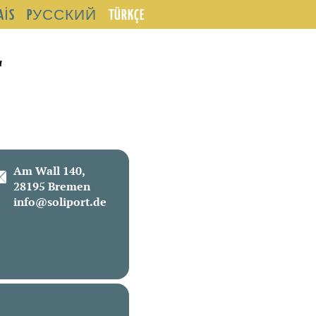
AIS
PУССКИЙ
TÜRKÇE
a
Am Wall 140,
28195 Bremen
info@soliport.de