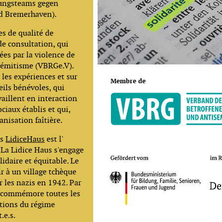
ungsteams gegen
d Bremerhaven).
es de qualité de
de consultation, qui
ées par la violence de
tisémitisme (VBRGe.V).
les expériences et sur
Membre de
eils bénévoles, qui
vaillent en interaction
ociaux établis et qui,
anisation faîtière.
es
LidiceHaus
est l'
La Lidice Haus s'engage
idaire et équitable. Le
r à un village tchèque
 les nazis en 1942. Par
s commémore toutes les
utions du régime
.e.s.