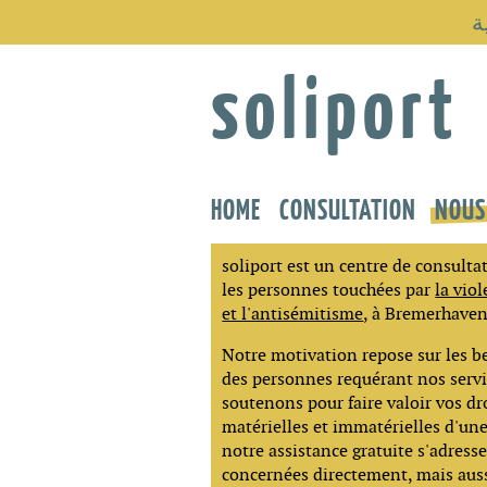
ة
soliport
HOME
CONSULTATION
NOUS
soliport est un centre de consult
les personnes touchées par
la vio
et l'antisémitisme
, à Bremerhaven
Notre motivation repose sur les be
des personnes requérant nos serv
soutenons pour faire valoir vos dro
matérielles et immatérielles d'une
notre assistance gratuite s'adress
concernées directement, mais auss