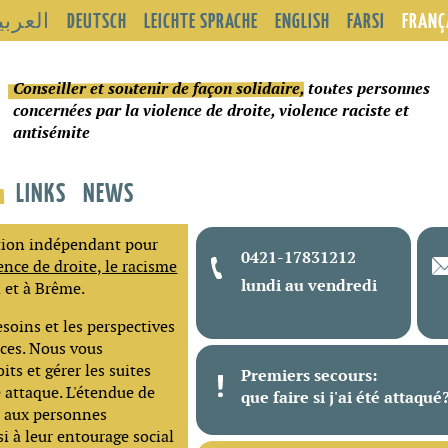
العربي
DEUTSCH
LEICHTE SPRACHE
ENGLISH
FARSI
FRANÇ
Conseiller et soutenir de façon solidaire
, toutes personnes
concernées par la violence de droite, violence raciste et
antisémite
LINKS
NEWS
ation indépendant pour
0421-17831212
lence de droite, le racisme
lundi au vendredi
 et à Brême.
soins et les perspectives
ices. Nous vous
its et gérer les suites
Premiers secours:
 attaque. L'étendue de
que faire si j'ai été attaqué
e aux personnes
i à leur entourage social