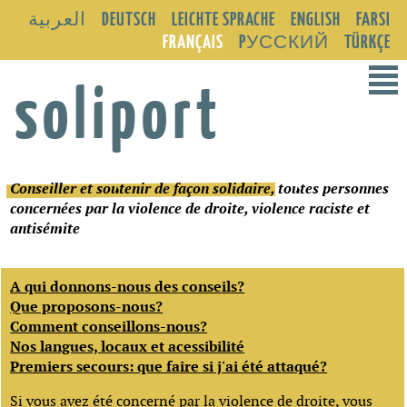
العربية
DEUTSCH
LEICHTE SPRACHE
ENGLISH
FARSI
FRANÇAIS
PУССКИЙ
TÜRKÇE
²
soliport
Conseiller et soutenir de façon solidaire
, toutes personnes
concernées par la violence de droite, violence raciste et
antisémite
A qui donnons-nous des conseils?
Que proposons-nous?
Comment conseillons-nous?
Nos langues, locaux et acessibilité
Premiers secours: que faire si j'ai été attaqué?
Si vous avez été concerné par
la violence de droite
, vous