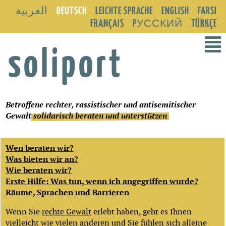
العربية
DEUTSCH
LEICHTE SPRACHE
ENGLISH
FARSI
FRANÇAIS
PУССКИЙ
TÜRKÇE
²
soliport
Betroffene rechter, rassistischer und antisemitischer
Gewalt
solidarisch beraten und unterstützen
Wen beraten wir?
Was bieten wir an?
Wie beraten wir?
Erste Hilfe: Was tun, wenn ich angegriffen wurde?
Räume, Sprachen und Barrieren
Wenn Sie
rechte Gewalt
erlebt haben, geht es Ihnen
vielleicht wie vielen anderen und Sie fühlen sich alleine